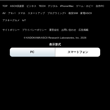
TOP
ASCII倶楽部
ビジネス
TECH
デジタル
iPhone/Mac
ゲーム・ホビー
自作PC
AV
アキバ
スマホ
スタートアップ
プログラミング+
格安SIM
家電ASCII
アスキーグルメ
IoT
サイトポリシー
プライバシーポリシー
運営会社
お問い合わせ
広告掲載
© KADOKAWA ASCII Research Laboratories, Inc.
2026
表示形式
PC
スマートフォン