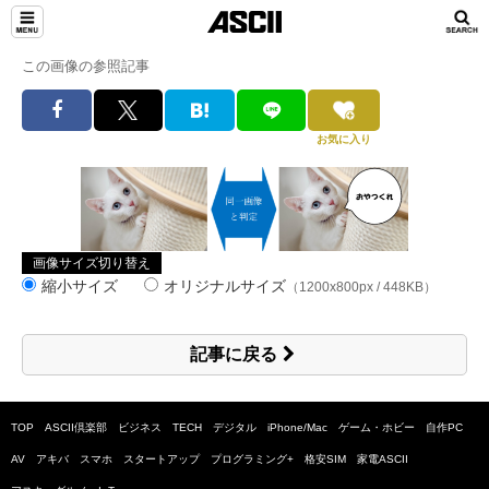
この画像の参照記事
お気に入り
画像サイズ切り替え
縮小サイズ
オリジナルサイズ
（1200x800px / 448KB）
記事に戻る
TOP
ASCII倶楽部
ビジネス
TECH
デジタル
iPhone/Mac
ゲーム・ホビー
自作PC
AV
アキバ
スマホ
スタートアップ
プログラミング+
格安SIM
家電ASCII