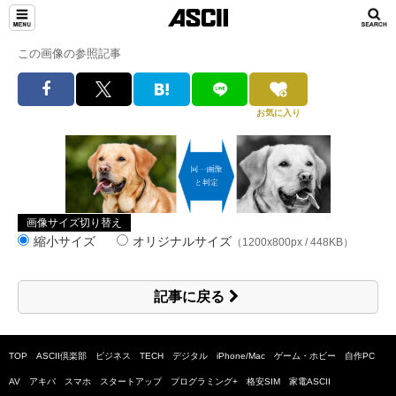
この画像の参照記事
お気に入り
画像サイズ切り替え
縮小サイズ
オリジナルサイズ
（1200x800px / 448KB）
記事に戻る
TOP
ASCII倶楽部
ビジネス
TECH
デジタル
iPhone/Mac
ゲーム・ホビー
自作PC
AV
アキバ
スマホ
スタートアップ
プログラミング+
格安SIM
家電ASCII