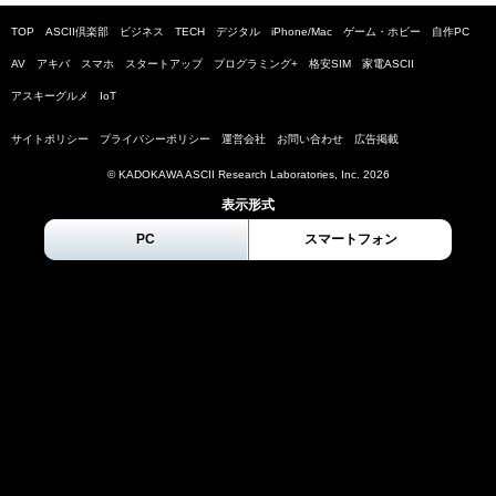
TOP
ASCII倶楽部
ビジネス
TECH
デジタル
iPhone/Mac
ゲーム・ホビー
自作PC
AV
アキバ
スマホ
スタートアップ
プログラミング+
格安SIM
家電ASCII
アスキーグルメ
IoT
サイトポリシー
プライバシーポリシー
運営会社
お問い合わせ
広告掲載
© KADOKAWA ASCII Research Laboratories, Inc.
2026
表示形式
PC
スマートフォン