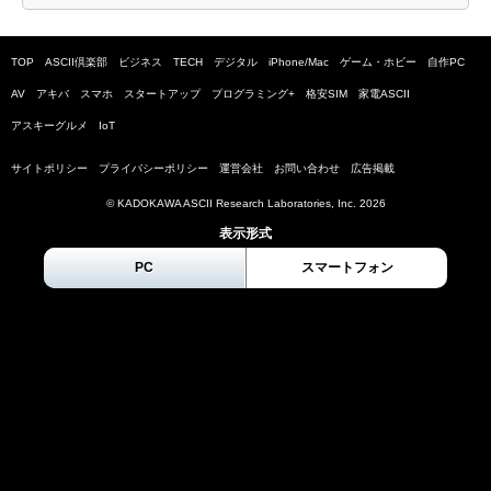
TOP
ASCII倶楽部
ビジネス
TECH
デジタル
iPhone/Mac
ゲーム・ホビー
自作PC
AV
アキバ
スマホ
スタートアップ
プログラミング+
格安SIM
家電ASCII
アスキーグルメ
IoT
サイトポリシー
プライバシーポリシー
運営会社
お問い合わせ
広告掲載
© KADOKAWA ASCII Research Laboratories, Inc.
2026
表示形式
PC
スマートフォン