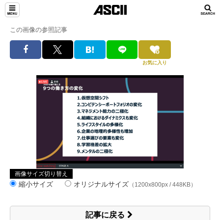
この画像の参照記事
お気に入り
画像サイズ切り替え
縮小サイズ
オリジナルサイズ
（1200x800px / 448KB）
記事に戻る