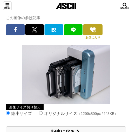
この画像の参照記事
お気に入り
画像サイズ切り替え
縮小サイズ
オリジナルサイズ
（1200x800px / 448KB）
記事に戻る