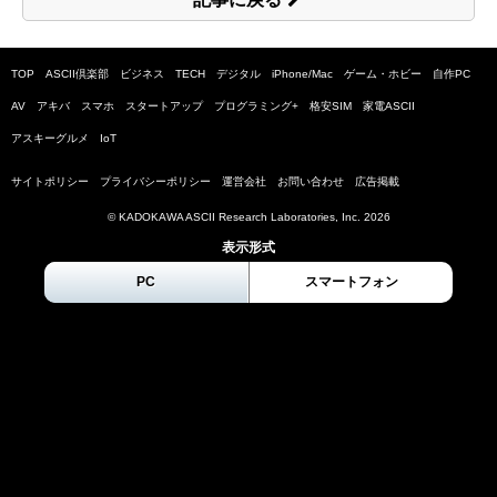
TOP
ASCII倶楽部
ビジネス
TECH
デジタル
iPhone/Mac
ゲーム・ホビー
自作PC
AV
アキバ
スマホ
スタートアップ
プログラミング+
格安SIM
家電ASCII
アスキーグルメ
IoT
サイトポリシー
プライバシーポリシー
運営会社
お問い合わせ
広告掲載
© KADOKAWA ASCII Research Laboratories, Inc.
2026
表示形式
PC
スマートフォン