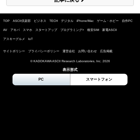
TOP
ASCII倶楽部
ビジネス
TECH
デジタル
iPhone/Mac
ゲーム・ホビー
自作PC
AV
アキバ
スマホ
スタートアップ
プログラミング+
格安SIM
家電ASCII
アスキーグルメ
IoT
サイトポリシー
プライバシーポリシー
運営会社
お問い合わせ
広告掲載
© KADOKAWA ASCII Research Laboratories, Inc.
2026
表示形式
PC
スマートフォン