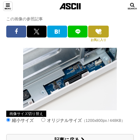
この画像の参照記事
お気に入り
画像サイズ切り替え
縮小サイズ
オリジナルサイズ
（1200x800px / 448KB）
記事に戻る