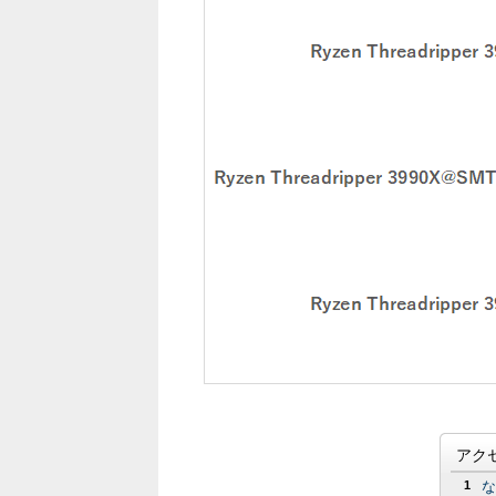
アク
1
な