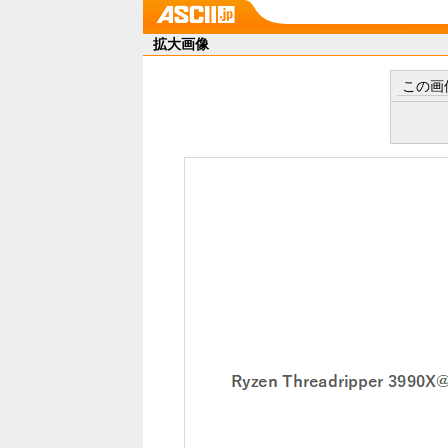
拡大画像
この画