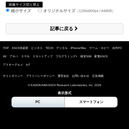
画像サイズ切り替え
縮小サイズ
オリジナルサイズ
（1200x800px / 448KB）
記事に戻る
TOP
ASCII倶楽部
ビジネス
TECH
デジタル
iPhone/Mac
ゲーム・ホビー
自作PC
AV
アキバ
スマホ
スタートアップ
プログラミング+
格安SIM
家電ASCII
アスキーグルメ
IoT
サイトポリシー
プライバシーポリシー
運営会社
お問い合わせ
広告掲載
© KADOKAWA ASCII Research Laboratories, Inc.
2026
表示形式
PC
スマートフォン