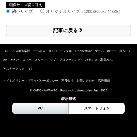
画像サイズ切り替え
縮小サイズ
オリジナルサイズ
（1200x800px / 448KB）
記事に戻る
TOP
ASCII倶楽部
ビジネス
TECH
デジタル
iPhone/Mac
ゲーム・ホビー
自作PC
AV
アキバ
スマホ
スタートアップ
プログラミング+
格安SIM
家電ASCII
アスキーグルメ
IoT
サイトポリシー
プライバシーポリシー
運営会社
お問い合わせ
広告掲載
© KADOKAWA ASCII Research Laboratories, Inc.
2026
表示形式
PC
スマートフォン