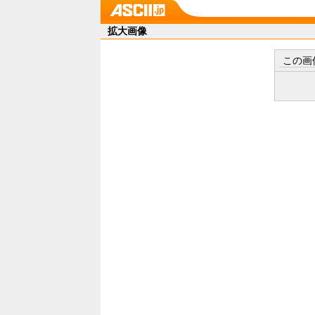
拡大画像
この画