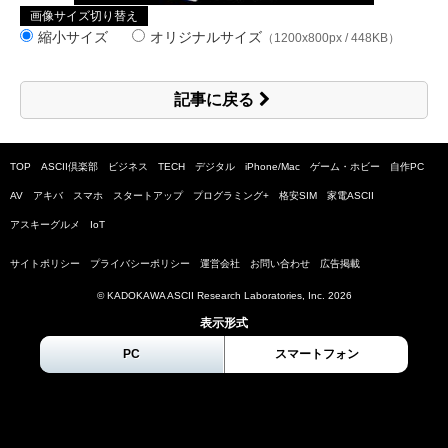
画像サイズ切り替え
縮小サイズ
オリジナルサイズ
（1200x800px / 448KB）
記事に戻る
TOP
ASCII倶楽部
ビジネス
TECH
デジタル
iPhone/Mac
ゲーム・ホビー
自作PC
AV
アキバ
スマホ
スタートアップ
プログラミング+
格安SIM
家電ASCII
アスキーグルメ
IoT
サイトポリシー
プライバシーポリシー
運営会社
お問い合わせ
広告掲載
© KADOKAWA ASCII Research Laboratories, Inc.
2026
表示形式
PC
スマートフォン