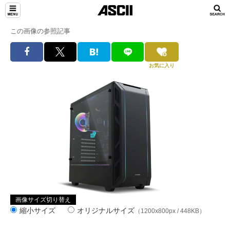
この画像の参照記事
お気に入り
画像サイズ切り替え
縮小サイズ
オリジナルサイズ
（1200x800px / 448KB）