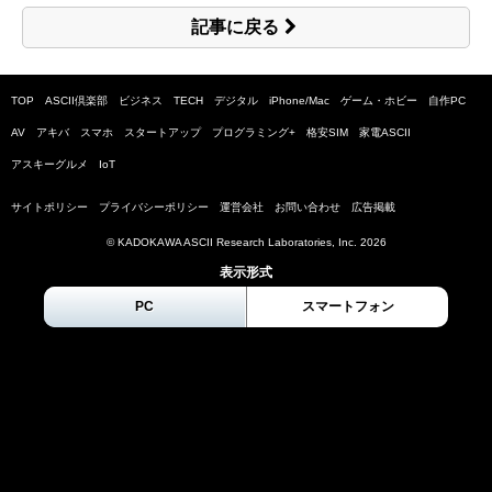
記事に戻る
TOP
ASCII倶楽部
ビジネス
TECH
デジタル
iPhone/Mac
ゲーム・ホビー
自作PC
AV
アキバ
スマホ
スタートアップ
プログラミング+
格安SIM
家電ASCII
アスキーグルメ
IoT
サイトポリシー
プライバシーポリシー
運営会社
お問い合わせ
広告掲載
© KADOKAWA ASCII Research Laboratories, Inc.
2026
表示形式
PC
スマートフォン