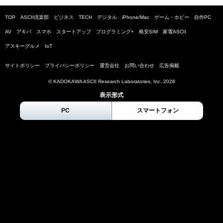
TOP
ASCII倶楽部
ビジネス
TECH
デジタル
iPhone/Mac
ゲーム・ホビー
自作PC
AV
アキバ
スマホ
スタートアップ
プログラミング+
格安SIM
家電ASCII
アスキーグルメ
IoT
サイトポリシー
プライバシーポリシー
運営会社
お問い合わせ
広告掲載
© KADOKAWA ASCII Research Laboratories, Inc.
2026
表示形式
PC
スマートフォン