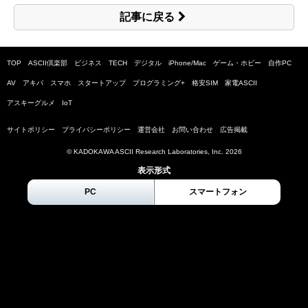
記事に戻る
TOP
ASCII倶楽部
ビジネス
TECH
デジタル
iPhone/Mac
ゲーム・ホビー
自作PC
AV
アキバ
スマホ
スタートアップ
プログラミング+
格安SIM
家電ASCII
アスキーグルメ
IoT
サイトポリシー
プライバシーポリシー
運営会社
お問い合わせ
広告掲載
© KADOKAWA ASCII Research Laboratories, Inc.
2026
表示形式
PC
スマートフォン