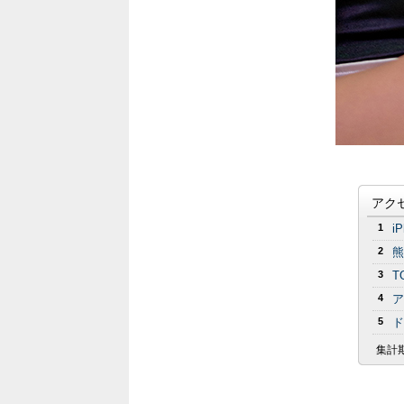
アク
1
i
2
熊
3
T
4
ア
5
ド
集計