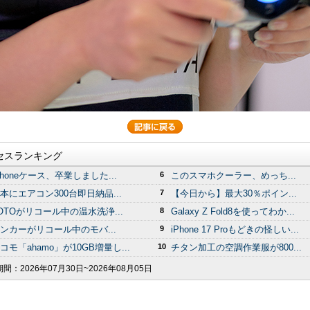
セスランキング
Phoneケース、卒業しました...
6
このスマホクーラー、めっち...
本にエアコン300台即日納品...
7
【今日から】最大30％ポイン...
OTOがリコール中の温水洗浄...
8
Galaxy Z Fold8を使ってわか...
ンカーがリコール中のモバ...
9
iPhone 17 Proもどきの怪しい...
コモ「ahamo」が10GB増量し...
10
チタン加工の空調作業服が800...
期間：
2026年07月30日~2026年08月05日