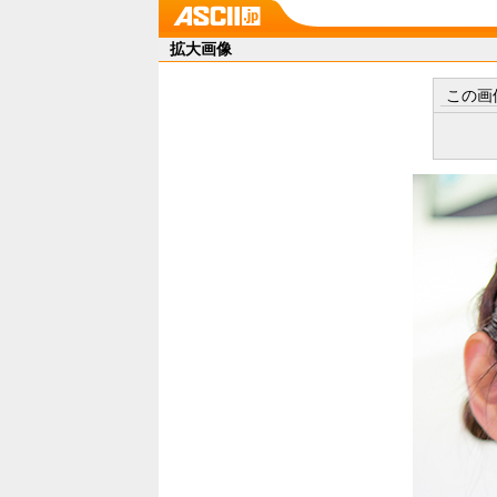
拡大画像
この画