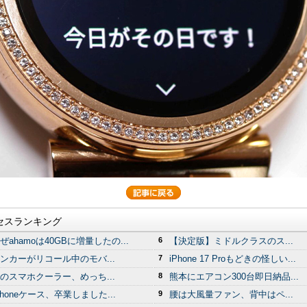
セスランキング
ぜahamoは40GBに増量したの...
6
【決定版】ミドルクラスのス...
ンカーがリコール中のモバ...
7
iPhone 17 Proもどきの怪しい...
のスマホクーラー、めっち...
8
熊本にエアコン300台即日納品...
Phoneケース、卒業しました...
9
腰は大風量ファン、背中はペ...