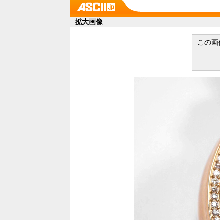
拡大画像
この画