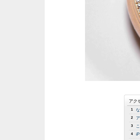
アク
1
な
2
ア
3
こ
4
i