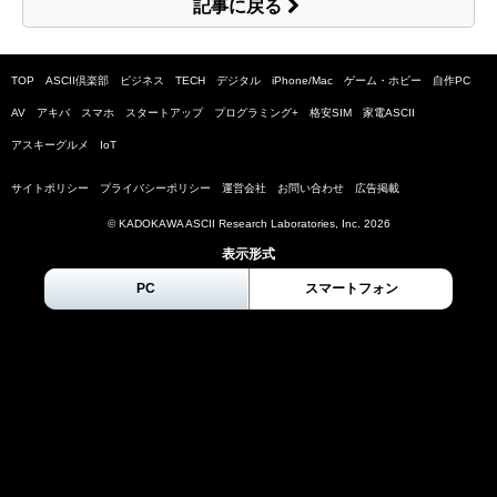
記事に戻る
TOP
ASCII倶楽部
ビジネス
TECH
デジタル
iPhone/Mac
ゲーム・ホビー
自作PC
AV
アキバ
スマホ
スタートアップ
プログラミング+
格安SIM
家電ASCII
アスキーグルメ
IoT
サイトポリシー
プライバシーポリシー
運営会社
お問い合わせ
広告掲載
© KADOKAWA ASCII Research Laboratories, Inc.
2026
表示形式
PC
スマートフォン