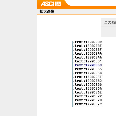
拡大画像
この画