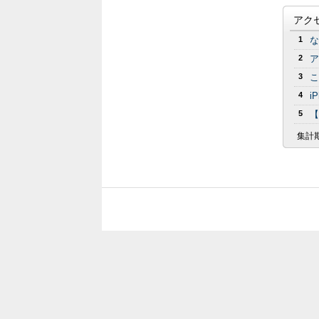
アク
1
な
2
ア
3
こ
4
i
5
【
集計