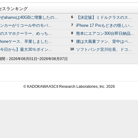
セスランキング
ぜahamoは40GBに増量したの...
6
【決定版】ミドルクラスのス...
ンカーがリコール中のモバ...
7
iPhone 17 Proもどきの怪しい...
のスマホクーラー、めっち...
8
熊本にエアコン300台即日納品...
Phoneケース、卒業しました...
9
腰は大風量ファン、背中はペ...
今日から】最大30％ポイン...
10
ソフトバンク宮川社長、ドコ...
期間：
2026年08月01日~2026年08月07日
© KADOKAWA ASCII Research Laboratories, Inc.
2026