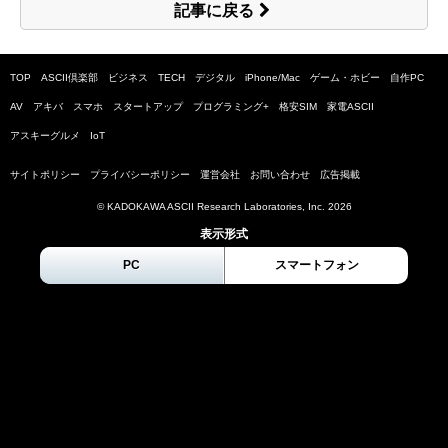
記事に戻る
TOP
ASCII倶楽部
ビジネス
TECH
デジタル
iPhone/Mac
ゲーム・ホビー
自作PC
AV
アキバ
スマホ
スタートアップ
プログラミング+
格安SIM
家電ASCII
アスキーグルメ
IoT
サイトポリシー
プライバシーポリシー
運営会社
お問い合わせ
広告掲載
© KADOKAWA ASCII Research Laboratories, Inc.
2026
表示形式
PC
スマートフォン