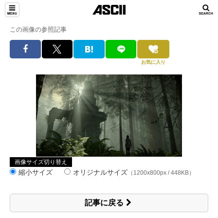
この画像の参照記事
お気に入り
画像サイズ切り替え
縮小サイズ
オリジナルサイズ
（1200x800px / 448KB）
記事に戻る