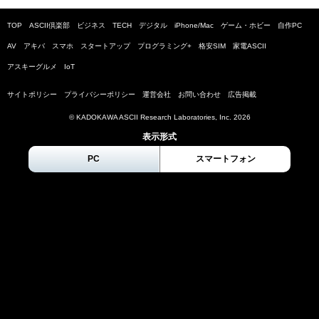
TOP
ASCII倶楽部
ビジネス
TECH
デジタル
iPhone/Mac
ゲーム・ホビー
自作PC
AV
アキバ
スマホ
スタートアップ
プログラミング+
格安SIM
家電ASCII
アスキーグルメ
IoT
サイトポリシー
プライバシーポリシー
運営会社
お問い合わせ
広告掲載
© KADOKAWA ASCII Research Laboratories, Inc.
2026
表示形式
PC
スマートフォン