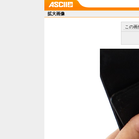
拡大画像
この画