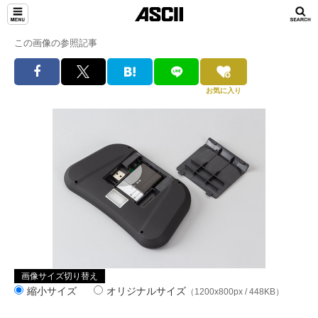
この画像の参照記事
お気に入り
画像サイズ切り替え
縮小サイズ
オリジナルサイズ
（1200x800px / 448KB）