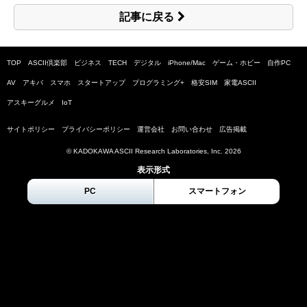
記事に戻る
TOP
ASCII倶楽部
ビジネス
TECH
デジタル
iPhone/Mac
ゲーム・ホビー
自作PC
AV
アキバ
スマホ
スタートアップ
プログラミング+
格安SIM
家電ASCII
アスキーグルメ
IoT
サイトポリシー
プライバシーポリシー
運営会社
お問い合わせ
広告掲載
© KADOKAWA ASCII Research Laboratories, Inc.
2026
表示形式
PC
スマートフォン