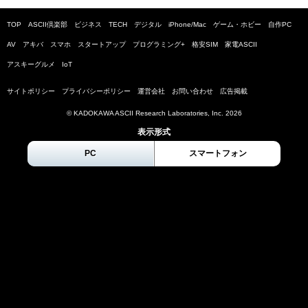
TOP
ASCII倶楽部
ビジネス
TECH
デジタル
iPhone/Mac
ゲーム・ホビー
自作PC
AV
アキバ
スマホ
スタートアップ
プログラミング+
格安SIM
家電ASCII
アスキーグルメ
IoT
サイトポリシー
プライバシーポリシー
運営会社
お問い合わせ
広告掲載
© KADOKAWA ASCII Research Laboratories, Inc.
2026
表示形式
PC
スマートフォン