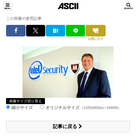
この画像の参照記事
お気に入り
画像サイズ切り替え
縮小サイズ
オリジナルサイズ
（1200x800px / 448KB）
記事に戻る