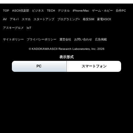
TOP
ASCII倶楽部
ビジネス
TECH
デジタル
iPhone/Mac
ゲーム・ホビー
自作PC
AV
アキバ
スマホ
スタートアップ
プログラミング+
格安SIM
家電ASCII
アスキーグルメ
IoT
サイトポリシー
プライバシーポリシー
運営会社
お問い合わせ
広告掲載
© KADOKAWA ASCII Research Laboratories, Inc.
2026
表示形式
PC
スマートフォン