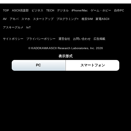
TOP
ASCII倶楽部
ビジネス
TECH
デジタル
iPhone/Mac
ゲーム・ホビー
自作PC
AV
アキバ
スマホ
スタートアップ
プログラミング+
格安SIM
家電ASCII
アスキーグルメ
IoT
サイトポリシー
プライバシーポリシー
運営会社
お問い合わせ
広告掲載
© KADOKAWA ASCII Research Laboratories, Inc.
2026
表示形式
PC
スマートフォン