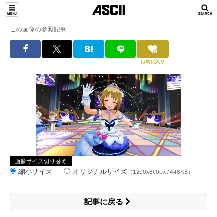
この画像の参照記事
お気に入り
画像サイズ切り替え
縮小サイズ
オリジナルサイズ
（1200x800px / 448KB）
記事に戻る