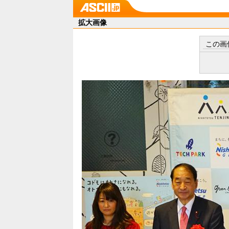
拡大画像
この画