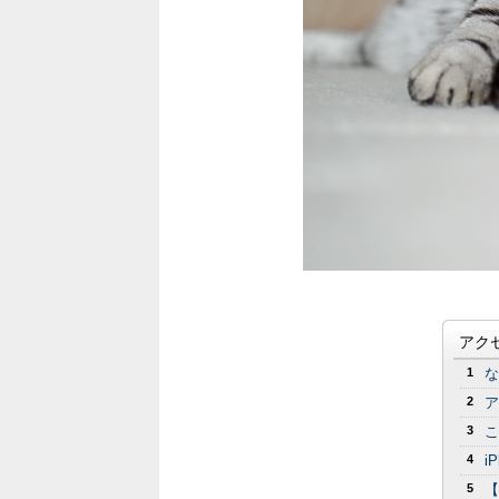
アク
1
な
2
ア
3
こ
4
i
5
【