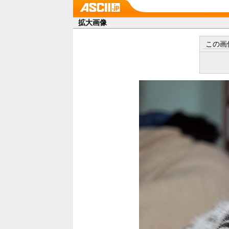
拡大画像
この画