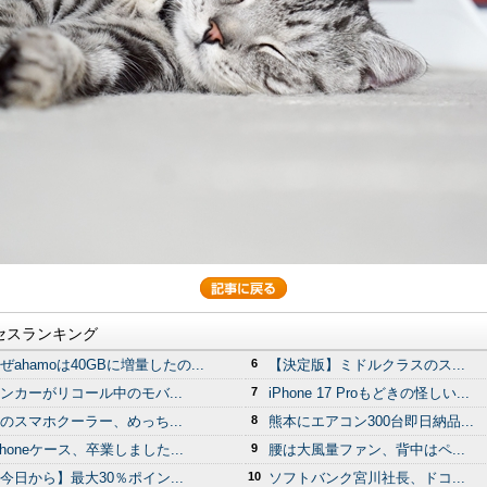
セスランキング
ぜahamoは40GBに増量したの...
6
【決定版】ミドルクラスのス...
ンカーがリコール中のモバ...
7
iPhone 17 Proもどきの怪しい...
のスマホクーラー、めっち...
8
熊本にエアコン300台即日納品...
Phoneケース、卒業しました...
9
腰は大風量ファン、背中はペ...
今日から】最大30％ポイン...
10
ソフトバンク宮川社長、ドコ...