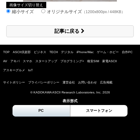
画像サイズ切り替え
縮小サイズ
オリジナルサイズ
（1200x800px / 448KB）
記事に戻る
TOP
ASCII倶楽部
ビジネス
TECH
デジタル
iPhone/Mac
ゲーム・ホビー
自作PC
AV
アキバ
スマホ
スタートアップ
プログラミング+
格安SIM
家電ASCII
アスキーグルメ
IoT
サイトポリシー
プライバシーポリシー
運営会社
お問い合わせ
広告掲載
© KADOKAWA ASCII Research Laboratories, Inc.
2026
表示形式
PC
スマートフォン