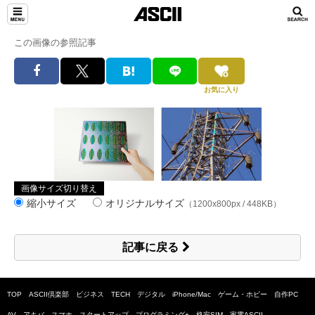
この画像の参照記事
お気に入り
画像サイズ切り替え
縮小サイズ
オリジナルサイズ
（1200x800px / 448KB）
記事に戻る
TOP
ASCII倶楽部
ビジネス
TECH
デジタル
iPhone/Mac
ゲーム・ホビー
自作PC
AV
アキバ
スマホ
スタートアップ
プログラミング+
格安SIM
家電ASCII