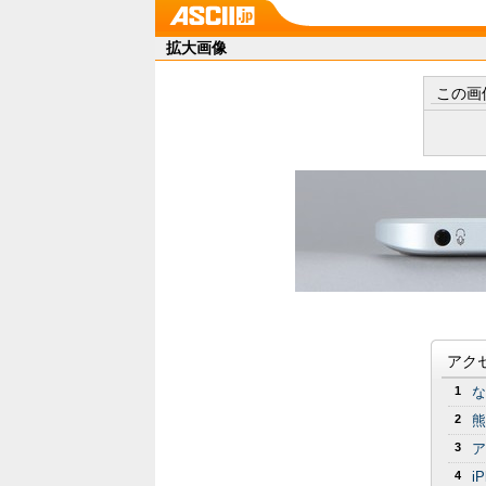
拡大画像
この画
アク
1
な
2
熊
3
ア
4
i