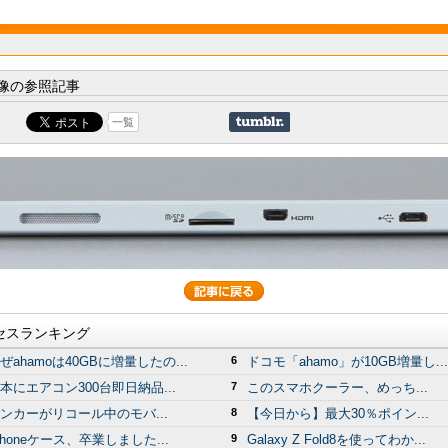
像の参照記事
一覧
セスランキング
ぜahamoは40GBに増量したの...
6
ドコモ「ahamo」が10GB増量し...
本にエアコン300台即日納品...
7
このスマホクーラー、めっち...
ンカーがリコール中のモバ...
8
【今日から】最大30％ポイン...
Phoneケース、卒業しました...
9
Galaxy Z Fold8を使ってわか...