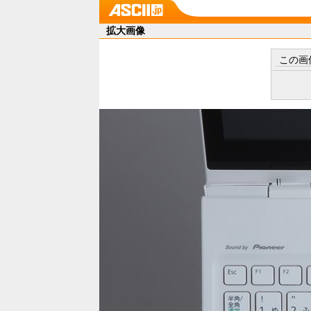
拡大画像
この画