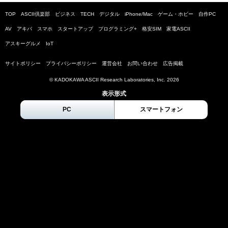
TOP
ASCII倶楽部
ビジネス
TECH
デジタル
iPhone/Mac
ゲーム・ホビー
自作PC
AV
アキバ
スマホ
スタートアップ
プログラミング+
格安SIM
家電ASCII
アスキーグルメ
IoT
サイトポリシー
プライバシーポリシー
運営会社
お問い合わせ
広告掲載
© KADOKAWA ASCII Research Laboratories, Inc.
2026
表示形式
PC
スマートフォン