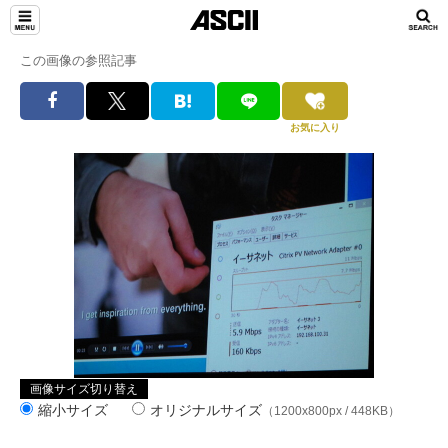
この画像の参照記事
お気に入り
画像サイズ切り替え
縮小サイズ
オリジナルサイズ
（1200x800px / 448KB）