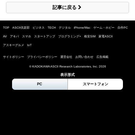
記事に戻る
TOP
ASCII倶楽部
ビジネス
TECH
デジタル
iPhone/Mac
ゲーム・ホビー
自作PC
AV
アキバ
スマホ
スタートアップ
プログラミング+
格安SIM
家電ASCII
アスキーグルメ
IoT
サイトポリシー
プライバシーポリシー
運営会社
お問い合わせ
広告掲載
© KADOKAWA ASCII Research Laboratories, Inc.
2026
表示形式
PC
スマートフォン