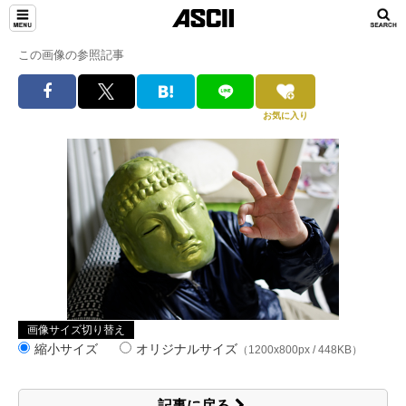
この画像の参照記事
お気に入り
画像サイズ切り替え
縮小サイズ
オリジナルサイズ
（1200x800px / 448KB）
記事に戻る