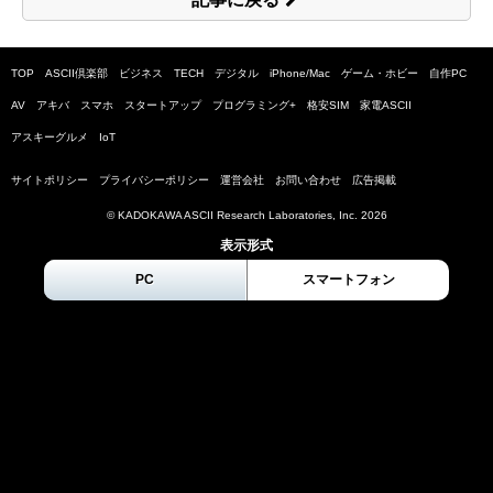
TOP
ASCII倶楽部
ビジネス
TECH
デジタル
iPhone/Mac
ゲーム・ホビー
自作PC
AV
アキバ
スマホ
スタートアップ
プログラミング+
格安SIM
家電ASCII
アスキーグルメ
IoT
サイトポリシー
プライバシーポリシー
運営会社
お問い合わせ
広告掲載
© KADOKAWA ASCII Research Laboratories, Inc.
2026
表示形式
PC
スマートフォン