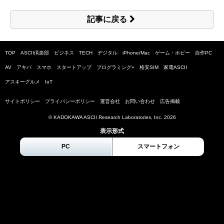
記事に戻る
TOP
ASCII倶楽部
ビジネス
TECH
デジタル
iPhone/Mac
ゲーム・ホビー
自作PC
AV
アキバ
スマホ
スタートアップ
プログラミング+
格安SIM
家電ASCII
アスキーグルメ
IoT
サイトポリシー
プライバシーポリシー
運営会社
お問い合わせ
広告掲載
© KADOKAWA ASCII Research Laboratories, Inc.
2026
表示形式
PC
スマートフォン