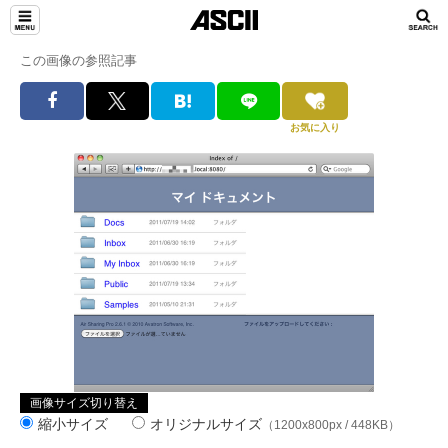
この画像の参照記事
お気に入り
画像サイズ切り替え
縮小サイズ
オリジナルサイズ
（1200x800px / 448KB）