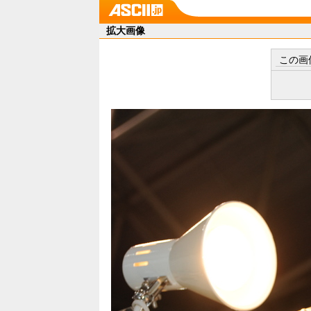
拡大画像
この画