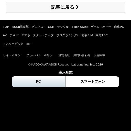
記事に戻る
TOP
ASCII倶楽部
ビジネス
TECH
デジタル
iPhone/Mac
ゲーム・ホビー
自作PC
AV
アキバ
スマホ
スタートアップ
プログラミング+
格安SIM
家電ASCII
アスキーグルメ
IoT
サイトポリシー
プライバシーポリシー
運営会社
お問い合わせ
広告掲載
© KADOKAWA ASCII Research Laboratories, Inc.
2026
表示形式
PC
スマートフォン