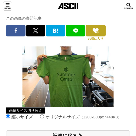
この画像の参照記事
お気に入り
画像サイズ切り替え
縮小サイズ
オリジナルサイズ
（1200x800px / 448KB）
記事に戻る