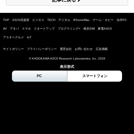
TOP
ASCII倶楽部
ビジネス
TECH
デジタル
iPhone/Mac
ゲーム・ホビー
自作PC
AV
アキバ
スマホ
スタートアップ
プログラミング+
格安SIM
家電ASCII
アスキーグルメ
IoT
サイトポリシー
プライバシーポリシー
運営会社
お問い合わせ
広告掲載
© KADOKAWA ASCII Research Laboratories, Inc.
2026
表示形式
PC
スマートフォン