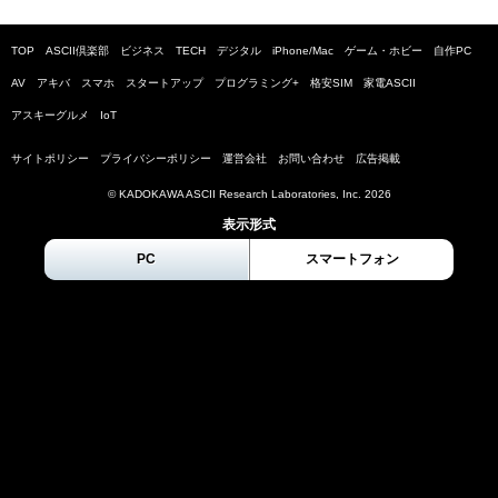
TOP
ASCII倶楽部
ビジネス
TECH
デジタル
iPhone/Mac
ゲーム・ホビー
自作PC
AV
アキバ
スマホ
スタートアップ
プログラミング+
格安SIM
家電ASCII
アスキーグルメ
IoT
サイトポリシー
プライバシーポリシー
運営会社
お問い合わせ
広告掲載
© KADOKAWA ASCII Research Laboratories, Inc.
2026
表示形式
PC
スマートフォン