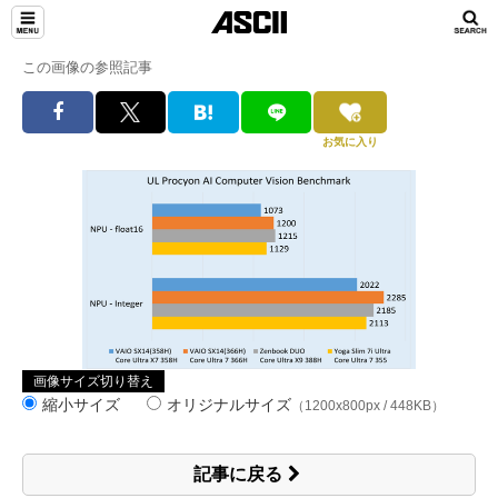
この画像の参照記事
お気に入り
画像サイズ切り替え
縮小サイズ
オリジナルサイズ
（1200x800px / 448KB）
記事に戻る