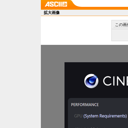
拡大画像
この画