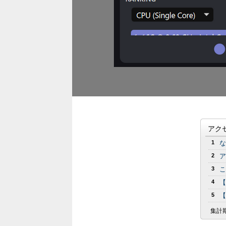
アク
1
な
2
ア
3
こ
4
【
5
【
集計