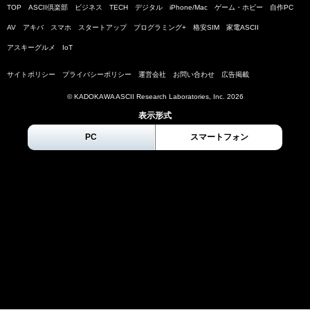
TOP
ASCII倶楽部
ビジネス
TECH
デジタル
iPhone/Mac
ゲーム・ホビー
自作PC
AV
アキバ
スマホ
スタートアップ
プログラミング+
格安SIM
家電ASCII
アスキーグルメ
IoT
サイトポリシー
プライバシーポリシー
運営会社
お問い合わせ
広告掲載
© KADOKAWA ASCII Research Laboratories, Inc.
2026
表示形式
PC
スマートフォン