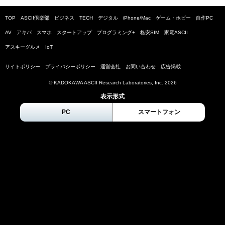
TOP
ASCII倶楽部
ビジネス
TECH
デジタル
iPhone/Mac
ゲーム・ホビー
自作PC
AV
アキバ
スマホ
スタートアップ
プログラミング+
格安SIM
家電ASCII
アスキーグルメ
IoT
サイトポリシー
プライバシーポリシー
運営会社
お問い合わせ
広告掲載
© KADOKAWA ASCII Research Laboratories, Inc.
2026
表示形式
PC
スマートフォン