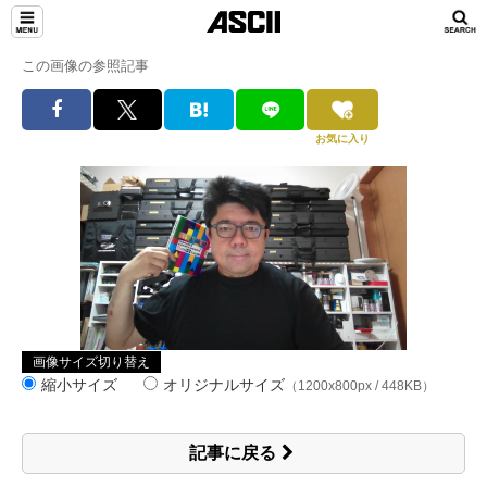
この画像の参照記事
お気に入り
画像サイズ切り替え
縮小サイズ
オリジナルサイズ
（1200x800px / 448KB）
記事に戻る