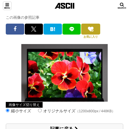
この画像の参照記事
お気に入り
画像サイズ切り替え
縮小サイズ
オリジナルサイズ
（1200x800px / 448KB）
記事に戻る