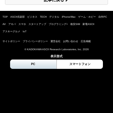
TOP
ASCII倶楽部
ビジネス
TECH
デジタル
iPhone/Mac
ゲーム・ホビー
自作PC
AV
アキバ
スマホ
スタートアップ
プログラミング+
格安SIM
家電ASCII
アスキーグルメ
IoT
サイトポリシー
プライバシーポリシー
運営会社
お問い合わせ
広告掲載
© KADOKAWA ASCII Research Laboratories, Inc.
2026
表示形式
PC
スマートフォン