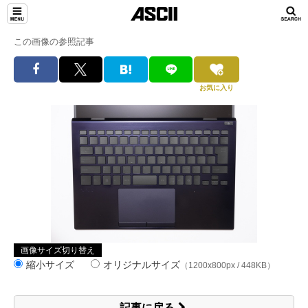
この画像の参照記事
お気に入り
画像サイズ切り替え
縮小サイズ
オリジナルサイズ
（1200x800px / 448KB）
記事に戻る