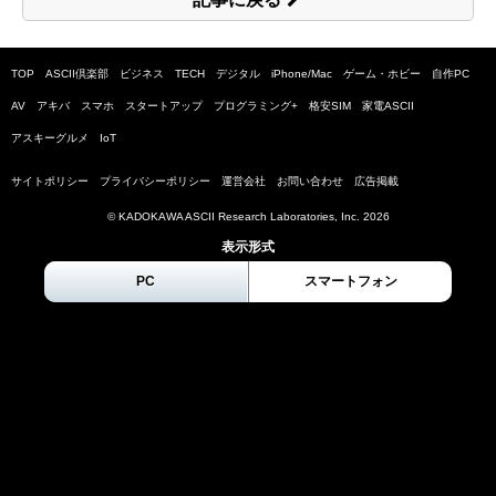
TOP
ASCII倶楽部
ビジネス
TECH
デジタル
iPhone/Mac
ゲーム・ホビー
自作PC
AV
アキバ
スマホ
スタートアップ
プログラミング+
格安SIM
家電ASCII
アスキーグルメ
IoT
サイトポリシー
プライバシーポリシー
運営会社
お問い合わせ
広告掲載
© KADOKAWA ASCII Research Laboratories, Inc.
2026
表示形式
PC
スマートフォン