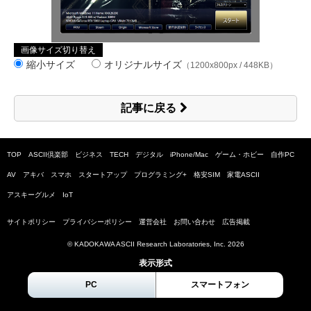
画像サイズ切り替え
縮小サイズ
オリジナルサイズ
（1200x800px / 448KB）
記事に戻る
TOP
ASCII倶楽部
ビジネス
TECH
デジタル
iPhone/Mac
ゲーム・ホビー
自作PC
AV
アキバ
スマホ
スタートアップ
プログラミング+
格安SIM
家電ASCII
アスキーグルメ
IoT
サイトポリシー
プライバシーポリシー
運営会社
お問い合わせ
広告掲載
© KADOKAWA ASCII Research Laboratories, Inc.
2026
表示形式
PC
スマートフォン