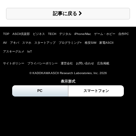
記事に戻る
TOP
ASCII倶楽部
ビジネス
TECH
デジタル
iPhone/Mac
ゲーム・ホビー
自作PC
AV
アキバ
スマホ
スタートアップ
プログラミング+
格安SIM
家電ASCII
アスキーグルメ
IoT
サイトポリシー
プライバシーポリシー
運営会社
お問い合わせ
広告掲載
© KADOKAWA ASCII Research Laboratories, Inc.
2026
表示形式
PC
スマートフォン