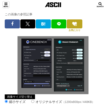
この画像の参照記事
お気に入り
画像サイズ切り替え
縮小サイズ
オリジナルサイズ
（1200x800px / 448KB）