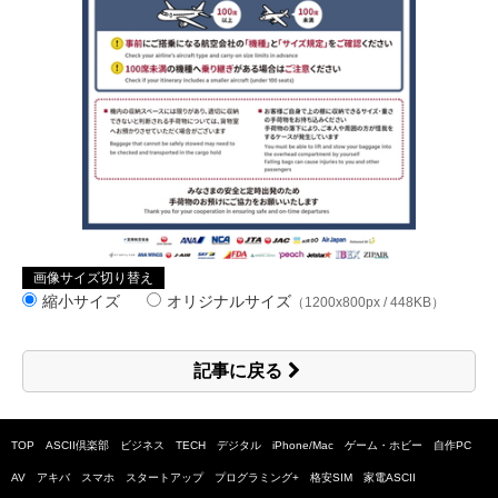
画像サイズ切り替え
縮小サイズ
オリジナルサイズ
（1200x800px / 448KB）
記事に戻る
TOP
ASCII倶楽部
ビジネス
TECH
デジタル
iPhone/Mac
ゲーム・ホビー
自作PC
AV
アキバ
スマホ
スタートアップ
プログラミング+
格安SIM
家電ASCII