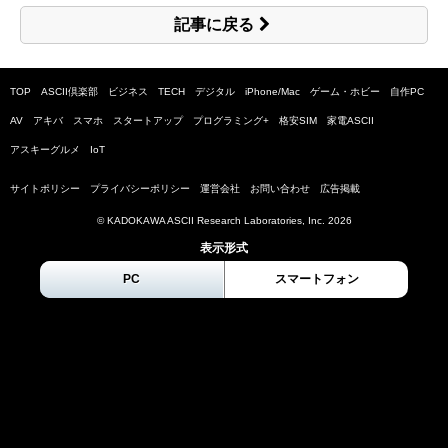
記事に戻る
TOP
ASCII倶楽部
ビジネス
TECH
デジタル
iPhone/Mac
ゲーム・ホビー
自作PC
AV
アキバ
スマホ
スタートアップ
プログラミング+
格安SIM
家電ASCII
アスキーグルメ
IoT
サイトポリシー
プライバシーポリシー
運営会社
お問い合わせ
広告掲載
© KADOKAWA ASCII Research Laboratories, Inc.
2026
表示形式
PC
スマートフォン