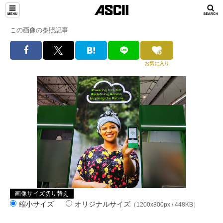
この画像の参照記事
お気に入り
画像サイズ切り替え
縮小サイズ
オリジナルサイズ
（1200x800px / 448KB）