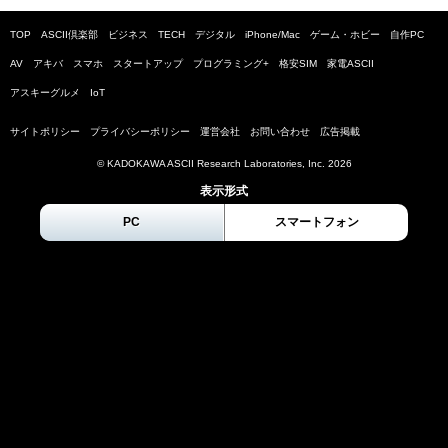
TOP
ASCII倶楽部
ビジネス
TECH
デジタル
iPhone/Mac
ゲーム・ホビー
自作PC
AV
アキバ
スマホ
スタートアップ
プログラミング+
格安SIM
家電ASCII
アスキーグルメ
IoT
サイトポリシー
プライバシーポリシー
運営会社
お問い合わせ
広告掲載
© KADOKAWA ASCII Research Laboratories, Inc.
2026
表示形式
PC
スマートフォン